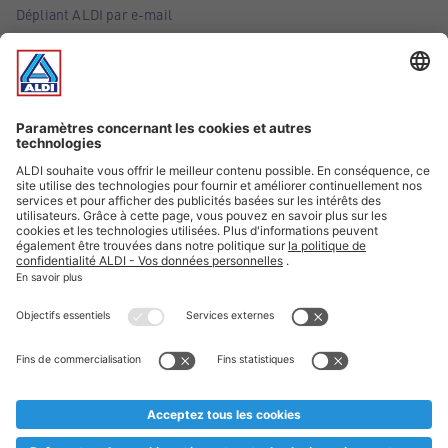
Dépliant ALDI par e-mail
Offres
Infos essentielles
Suivez ALDI Belgique
Textes marqués d'un astérisque et mentions légales
* Nous vendons ces articles temporairement et jusqu'à
épuisement des stocks. Nous comptons sur votre compréhension
au cas où, malgré le planning bien étudié, nous serions
prématurément en rupture de stock. Prix Recupel et TVA incl.
** Sur ce site, l’utilisation de la forme masculine a été adoptée