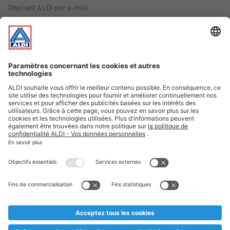
Dépliant ALDI par e-mail
Offres
Infos essentielles
Suivez ALDI Belgique
Textes marqués d'un astérisque et mentions légales
* Nous vendons ces articles temporairement et jusqu'à
épuisement des stocks. Nous comptons sur votre compréhension
au cas où, malgré le planning bien étudié, nous serions
prématurément en rupture de stock. Prix Recupel et TVA incl.
** Sur ce site, l’utilisation de la forme masculine a été adoptée