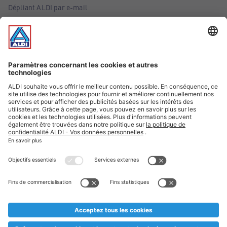
Dépliant ALDI par e-mail
Offres
Infos essentielles
Suivez ALDI Belgique
Textes marqués d'un astérisque et mentions légales
* Nous vendons ces articles temporairement et jusqu'à
épuisement des stocks. Nous comptons sur votre compréhension
au cas où, malgré le planning bien étudié, nous serions
prématurément en rupture de stock. Prix Recupel et TVA incl.
** Sur ce site, l’utilisation de la forme masculine a été adoptée