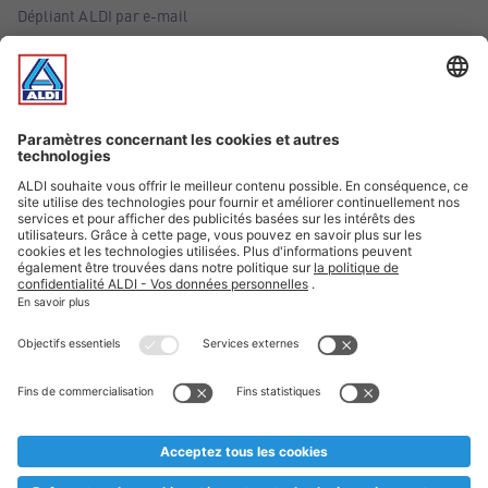
Dépliant ALDI par e-mail
Offres
Infos essentielles
Suivez ALDI Belgique
Textes marqués d'un astérisque et mentions légales
* Nous vendons ces articles temporairement et jusqu'à
épuisement des stocks. Nous comptons sur votre compréhension
au cas où, malgré le planning bien étudié, nous serions
prématurément en rupture de stock. Prix Recupel et TVA incl.
** Sur ce site, l’utilisation de la forme masculine a été adoptée