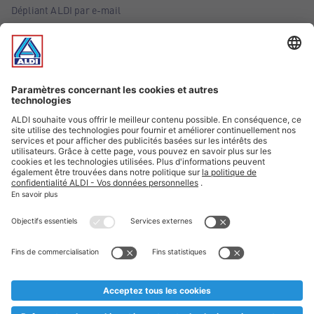
Dépliant ALDI par e-mail
Offres
Infos essentielles
Suivez ALDI Belgique
Textes marqués d'un astérisque et mentions légales
* Nous vendons ces articles temporairement et jusqu'à
épuisement des stocks. Nous comptons sur votre compréhension
au cas où, malgré le planning bien étudié, nous serions
prématurément en rupture de stock. Prix Recupel et TVA incl.
** Sur ce site, l’utilisation de la forme masculine a été adoptée