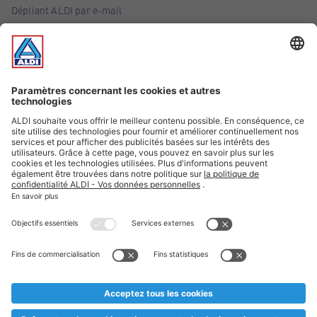
Dépliant ALDI par e-mail
Offres
Infos essentielles
Suivez ALDI Belgique
Textes marqués d'un astérisque et mentions légales
* Nous vendons ces articles temporairement et jusqu'à
épuisement des stocks. Nous comptons sur votre compréhension
au cas où, malgré le planning bien étudié, nous serions
prématurément en rupture de stock. Prix Recupel et TVA incl.
** Sur ce site, l’utilisation de la forme masculine a été adoptée