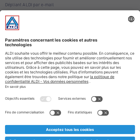
Dépliant ALDI par e-mail
Offres
Infos essentielles
Suivez ALDI Belgique
Textes marqués d'un astérisque et mentions légales
* Nous vendons ces articles temporairement et jusqu'à
épuisement des stocks. Nous comptons sur votre compréhension
au cas où, malgré le planning bien étudié, nous serions
prématurément en rupture de stock. Prix Recupel et TVA incl.
** Sur ce site, l’utilisation de la forme masculine a été adoptée