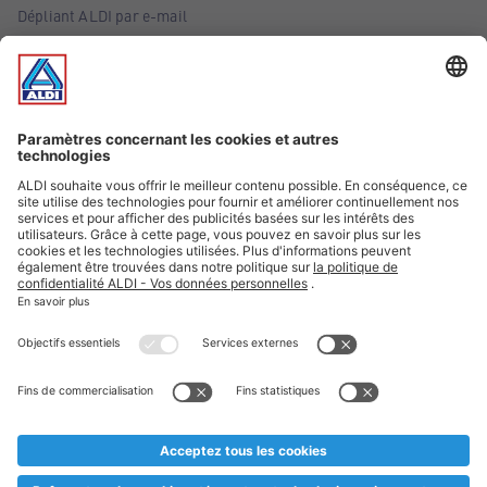
Dépliant ALDI par e-mail
Offres
Infos essentielles
Suivez ALDI Belgique
Textes marqués d'un astérisque et mentions légales
* Nous vendons ces articles temporairement et jusqu'à
épuisement des stocks. Nous comptons sur votre compréhension
au cas où, malgré le planning bien étudié, nous serions
prématurément en rupture de stock. Prix Recupel et TVA incl.
** Sur ce site, l’utilisation de la forme masculine a été adoptée