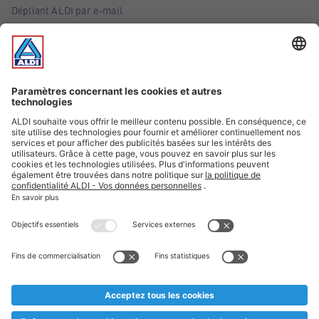
Dépliant ALDI par e-mail
Offres
Infos essentielles
Suivez ALDI Belgique
Textes marqués d'un astérisque et mentions légales
* Nous vendons ces articles temporairement et jusqu'à
épuisement des stocks. Nous comptons sur votre compréhension
au cas où, malgré le planning bien étudié, nous serions
prématurément en rupture de stock. Prix Recupel et TVA incl.
** Sur ce site, l’utilisation de la forme masculine a été adoptée