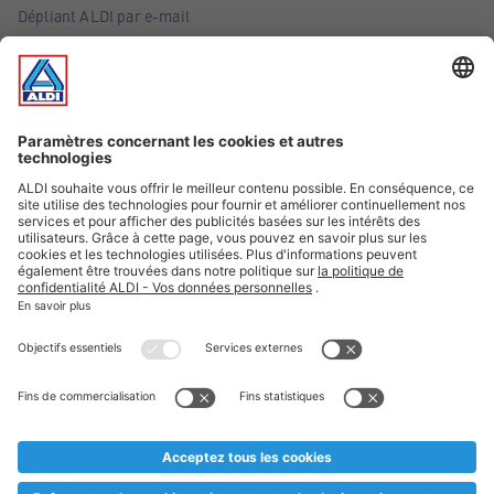
Dépliant ALDI par e-mail
Offres
Infos essentielles
Suivez ALDI Belgique
Textes marqués d'un astérisque et mentions légales
* Nous vendons ces articles temporairement et jusqu'à
épuisement des stocks. Nous comptons sur votre compréhension
au cas où, malgré le planning bien étudié, nous serions
prématurément en rupture de stock. Prix Recupel et TVA incl.
** Sur ce site, l’utilisation de la forme masculine a été adoptée