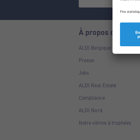
À propos de nous
ALDI Belgique
Presse
Jobs
ALDI Real Estate
Compliance
ALDI Nord
Notre vitrine à trophées