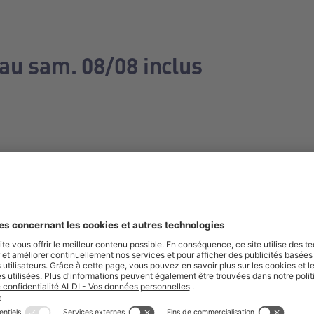
 au sam. 08/08 inclus
e manquez aucune de nos offres.
S