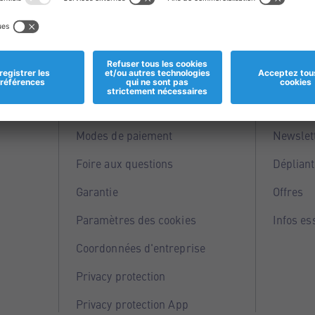
Informations
Servi
Magasins
Points 
Modes de paiement
Newslet
Foire aux questions
Dépliant
Garantie
Offres
Paramètres des cookies
Infos es
Coordonnées d'entreprise
Privacy protection
Privacy protection App