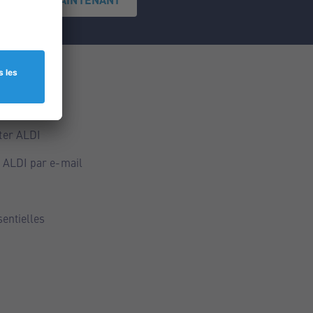
ce
ALDI
ter ALDI
 ALDI par e-mail
sentielles