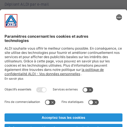
Dépliant ALDI par e-mail
Offres
Infos essentielles
Suivez ALDI Belgique
Textes marqués d'un astérisque et mentions légales
* Nous vendons ces articles temporairement et jusqu'à
épuisement des stocks. Nous comptons sur votre compréhension
au cas où, malgré le planning bien étudié, nous serions
prématurément en rupture de stock. Prix Recupel et TVA incl.
** Sur ce site, l’utilisation de la forme masculine a été adoptée