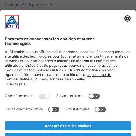
Dépliant ALDI par e-mail
Offres
Infos essentielles
Suivez ALDI Belgique
Textes marqués d'un astérisque et mentions légales
* Nous vendons ces articles temporairement et jusqu'à
épuisement des stocks. Nous comptons sur votre compréhension
au cas où, malgré le planning bien étudié, nous serions
prématurément en rupture de stock. Prix Recupel et TVA incl.
** Sur ce site, l’utilisation de la forme masculine a été adoptée