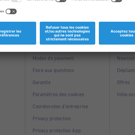
Informations
Servi
Magasins
Points 
Modes de paiement
Newslet
Foire aux questions
Dépliant
Garantie
Offres
Paramètres des cookies
Infos es
Coordonnées d'entreprise
Privacy protection
Privacy protection App