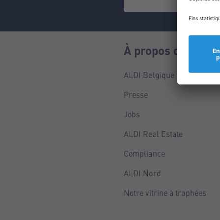
À propos de nous
ALDI Belgique
Presse
Jobs
ALDI Real Estate
Compliance
ALDI Nord
Notre vitrine à trophées