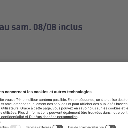
 au sam. 08/08 inclus
e manquez aucune de nos offres.
S