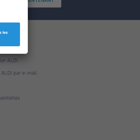
ce
ALDI
ter ALDI
 ALDI par e-mail
sentielles