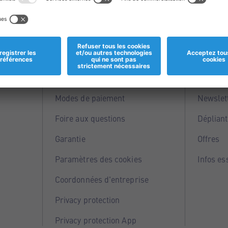
Informations
Servi
Magasins
Points 
Modes de paiement
Newslet
Foire aux questions
Dépliant
Garantie
Offres
Paramètres des cookies
Infos es
Coordonnées d'entreprise
Privacy protection
Privacy protection App