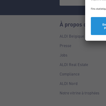
À propos de nous
ALDI Belgique
Presse
Jobs
ALDI Real Estate
Compliance
ALDI Nord
Notre vitrine à trophées