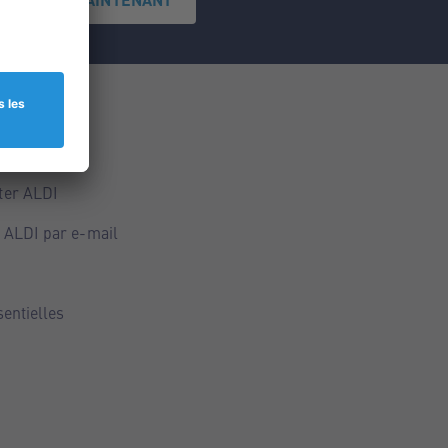
ce
ALDI
ter ALDI
 ALDI par e-mail
sentielles