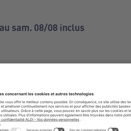
 au sam. 08/08 inclus
e manquez aucune de nos offres.
S