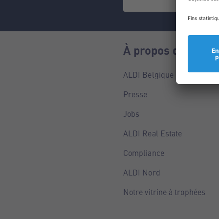
À propos de nous
ALDI Belgique
Presse
Jobs
ALDI Real Estate
Compliance
ALDI Nord
Notre vitrine à trophées