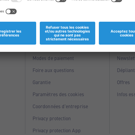
Informations
Servi
Magasins
Points 
Modes de paiement
Newslet
Foire aux questions
Dépliant
Garantie
Offres
Paramètres des cookies
Infos es
Coordonnées d'entreprise
Privacy protection
Privacy protection App