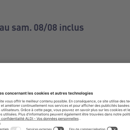
 au sam. 08/08 inclus
e manquez aucune de nos offres.
S