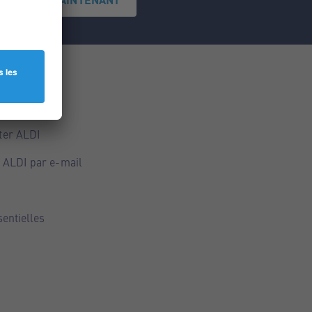
ce
ALDI
ter ALDI
 ALDI par e-mail
sentielles