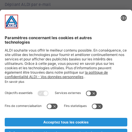
Dépliant ALDI par e-mail
Offres
Infos essentielles
Suivez ALDI Belgique
Textes marqués d'un astérisque et mentions légales
* Nous vendons ces articles temporairement et jusqu'à
épuisement des stocks. Nous comptons sur votre compréhension
au cas où, malgré le planning bien étudié, nous serions
prématurément en rupture de stock. Prix Recupel et TVA incl.
** Sur ce site, l’utilisation de la forme masculine a été adoptée