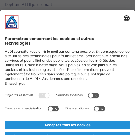
Dépliant ALDI par e-mail
Offres
Infos essentielles
Suivez ALDI Belgique
Textes marqués d'un astérisque et mentions légales
* Nous vendons ces articles temporairement et jusqu'à
épuisement des stocks. Nous comptons sur votre compréhension
au cas où, malgré le planning bien étudié, nous serions
prématurément en rupture de stock. Prix Recupel et TVA incl.
** Sur ce site, l’utilisation de la forme masculine a été adoptée