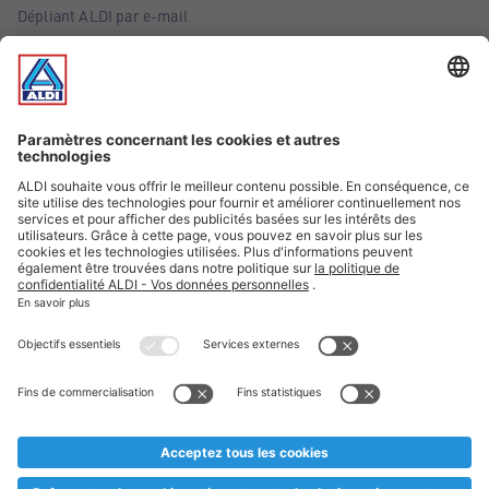
Dépliant ALDI par e-mail
Offres
Infos essentielles
Suivez ALDI Belgique
Textes marqués d'un astérisque et mentions légales
* Nous vendons ces articles temporairement et jusqu'à
épuisement des stocks. Nous comptons sur votre compréhension
au cas où, malgré le planning bien étudié, nous serions
prématurément en rupture de stock. Prix Recupel et TVA incl.
** Sur ce site, l’utilisation de la forme masculine a été adoptée