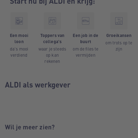
Start nu bij ALDI en krijg:
Een mooi
Toppers van
Een job in de
Groeikansen
loon
collega's
buurt
om trots op te
da's mooi
waar je steeds
om de files te
zijn
verdiend
op kan
vermijden
rekenen
ALDI als werkgever
Wil je meer zien?