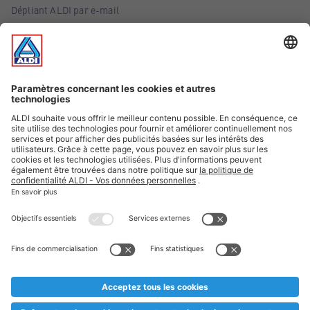
Dépliant ALDI par e-mail
Offres
Infos essentielles
Suivez ALDI Belgique
Textes marqués d'un astérisque et mentions légales
* Nous vendons ces articles temporairement et jusqu'à
épuisement des stocks. Nous comptons sur votre compréhension
au cas où, malgré le planning bien étudié, nous serions
prématurément en rupture de stock. Prix Recupel et TVA incl.
** Sur ce site, l’utilisation de la forme masculine a été adoptée