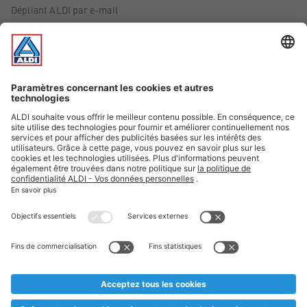
Dépliant ALDI par e-mail
Offres
Infos essentielles
Suivez ALDI Belgique
Textes marqués d'un astérisque et mentions légales
* Nous vendons ces articles temporairement et jusqu'à
épuisement des stocks. Nous comptons sur votre compréhension
au cas où, malgré le planning bien étudié, nous serions
prématurément en rupture de stock. Prix Recupel et TVA incl.
** Sur ce site, l’utilisation de la forme masculine a été adoptée