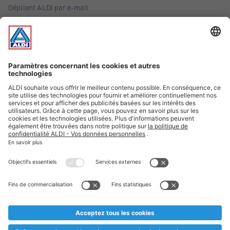
Dépliant ALDI par e-mail
Offres
Infos essentielles
Suivez ALDI Belgique
Textes marqués d'un astérisque et mentions légales
* Nous vendons ces articles temporairement et jusqu'à
épuisement des stocks. Nous comptons sur votre compréhension
au cas où, malgré le planning bien étudié, nous serions
prématurément en rupture de stock. Prix Recupel et TVA incl.
** Sur ce site, l’utilisation de la forme masculine a été adoptée