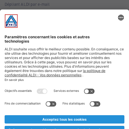
Dépliant ALDI par e-mail
Offres
Infos essentielles
Suivez ALDI Belgique
Textes marqués d'un astérisque et mentions légales
* Nous vendons ces articles temporairement et jusqu'à
épuisement des stocks. Nous comptons sur votre compréhension
au cas où, malgré le planning bien étudié, nous serions
prématurément en rupture de stock. Prix Recupel et TVA incl.
** Sur ce site, l’utilisation de la forme masculine a été adoptée