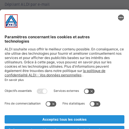
Dépliant ALDI par e-mail
Offres
Infos essentielles
Suivez ALDI Belgique
Textes marqués d'un astérisque et mentions légales
* Nous vendons ces articles temporairement et jusqu'à
épuisement des stocks. Nous comptons sur votre compréhension
au cas où, malgré le planning bien étudié, nous serions
prématurément en rupture de stock. Prix Recupel et TVA incl.
** Sur ce site, l’utilisation de la forme masculine a été adoptée