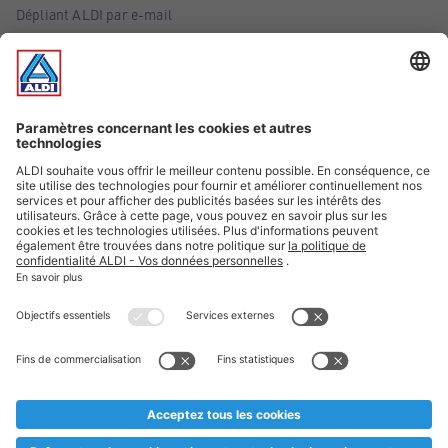
Dépliant ALDI par e-mail
Offres
Infos essentielles
Suivez ALDI Belgique
Textes marqués d'un astérisque et mentions légales
* Nous vendons ces articles temporairement et jusqu'à
épuisement des stocks. Nous comptons sur votre compréhension
au cas où, malgré le planning bien étudié, nous serions
prématurément en rupture de stock. Prix Recupel et TVA incl.
** Sur ce site, l’utilisation de la forme masculine a été adoptée