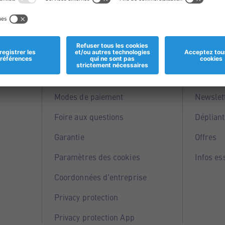
Informations
Servi
Magasins
Points 
Modes de paiement
Newslet
Foire aux questions
Dépliant
Garantie
Offres
Paramètres des cookies
Infos es
Coordonnées d'entreprise
Privacy protection
Privacy protection App