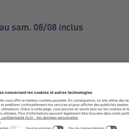
 au sam. 08/08 inclus
e manquez aucune de nos offres.
S