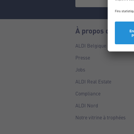
À propos de nous
ALDI Belgique
Presse
Jobs
ALDI Real Estate
Compliance
ALDI Nord
Notre vitrine à trophées