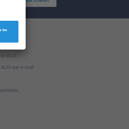
ce
ALDI
ter ALDI
 ALDI par e-mail
sentielles