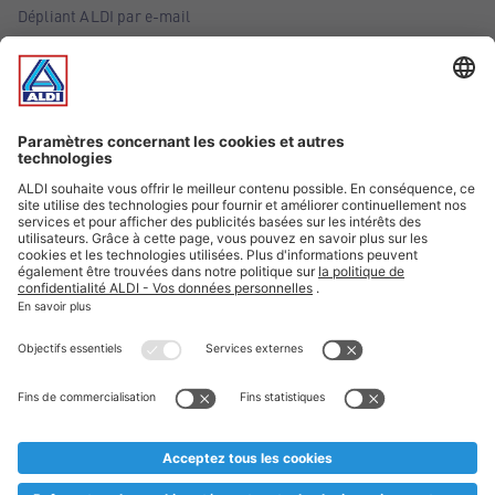
Dépliant ALDI par e-mail
Offres
Infos essentielles
Suivez ALDI Belgique
Textes marqués d'un astérisque et mentions légales
* Nous vendons ces articles temporairement et jusqu'à
épuisement des stocks. Nous comptons sur votre compréhension
au cas où, malgré le planning bien étudié, nous serions
prématurément en rupture de stock. Prix Recupel et TVA incl.
** Sur ce site, l’utilisation de la forme masculine a été adoptée