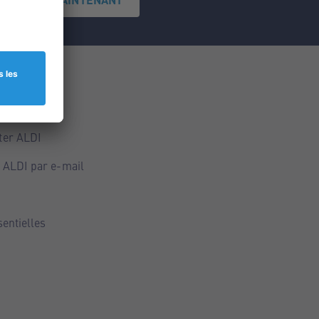
ce
ALDI
ter ALDI
 ALDI par e-mail
sentielles