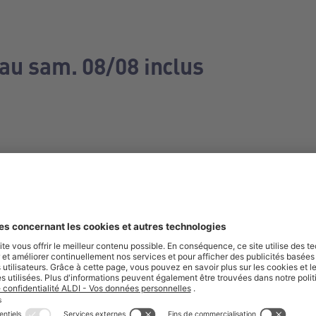
 au sam. 08/08 inclus
e manquez aucune de nos offres.
S