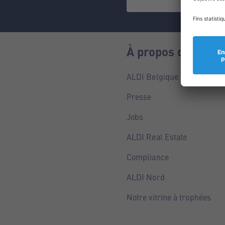
À propos de nous
ALDI Belgique
Presse
Jobs
ALDI Real Estate
Compliance
ALDI Nord
Notre vitrine à trophées