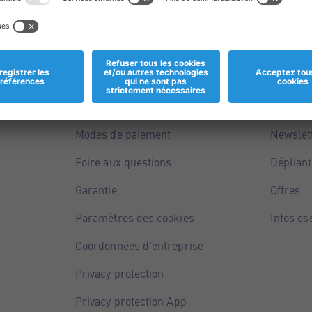
Informations
Servi
Magasins
Points 
Modes de paiement
Newslet
Foire aux questions
Dépliant
Garantie
Offres
Paramètres des cookies
Infos es
Coordonnées d'entreprise
Privacy protection
Privacy protection App