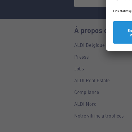
À propos de nous
ALDI Belgique
Presse
Jobs
ALDI Real Estate
Compliance
ALDI Nord
Notre vitrine à trophées