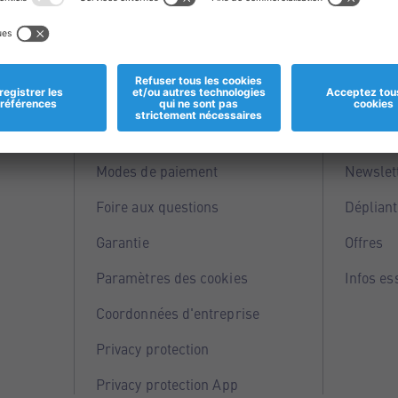
Informations
Servi
Magasins
Points 
Modes de paiement
Newslet
Foire aux questions
Dépliant
Garantie
Offres
Paramètres des cookies
Infos es
Coordonnées d'entreprise
Privacy protection
Privacy protection App