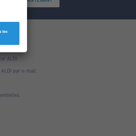
ce
ALDI
ter ALDI
 ALDI par e-mail
sentielles