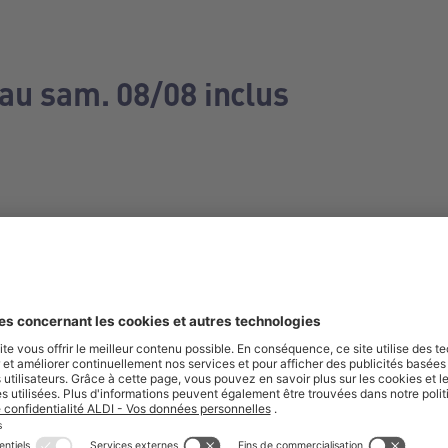
 au sam. 08/08 inclus
e manquez aucune de nos offres.
S