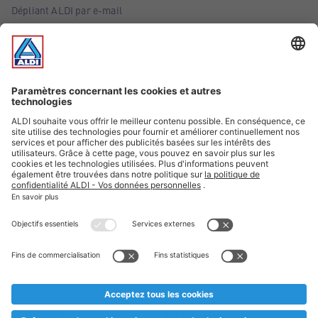
Dépliant ALDI par e-mail
Offres
Infos essentielles
Suivez ALDI Belgique
Textes marqués d'un astérisque et mentions légales
* Nous vendons ces articles temporairement et jusqu'à
épuisement des stocks. Nous comptons sur votre compréhension
au cas où, malgré le planning bien étudié, nous serions
prématurément en rupture de stock. Prix Recupel et TVA incl.
** Sur ce site, l’utilisation de la forme masculine a été adoptée