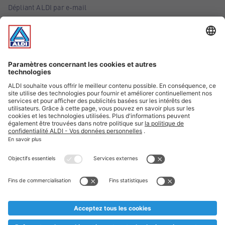
Dépliant ALDI par e-mail
Offres
Infos essentielles
Suivez ALDI Belgique
Textes marqués d'un astérisque et mentions légales
* Nous vendons ces articles temporairement et jusqu'à
épuisement des stocks. Nous comptons sur votre compréhension
au cas où, malgré le planning bien étudié, nous serions
prématurément en rupture de stock. Prix Recupel et TVA incl.
** Sur ce site, l’utilisation de la forme masculine a été adoptée