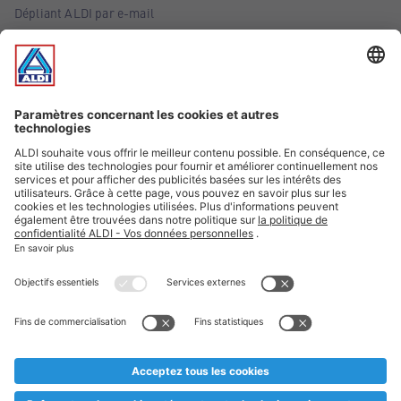
Dépliant ALDI par e-mail
Offres
Infos essentielles
Suivez ALDI Belgique
Textes marqués d'un astérisque et mentions légales
* Nous vendons ces articles temporairement et jusqu'à
épuisement des stocks. Nous comptons sur votre compréhension
au cas où, malgré le planning bien étudié, nous serions
prématurément en rupture de stock. Prix Recupel et TVA incl.
** Sur ce site, l’utilisation de la forme masculine a été adoptée