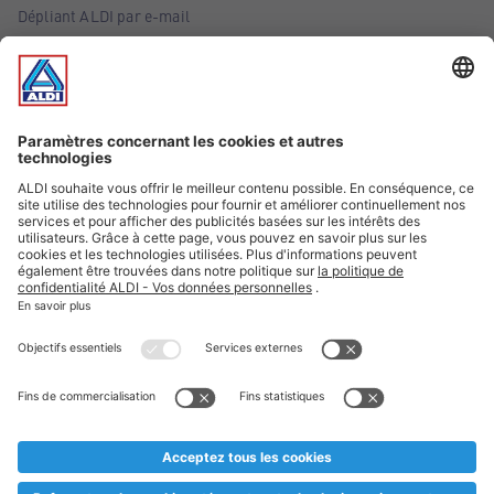
Dépliant ALDI par e-mail
Offres
Infos essentielles
Suivez ALDI Belgique
Textes marqués d'un astérisque et mentions légales
* Nous vendons ces articles temporairement et jusqu'à
épuisement des stocks. Nous comptons sur votre compréhension
au cas où, malgré le planning bien étudié, nous serions
prématurément en rupture de stock. Prix Recupel et TVA incl.
** Sur ce site, l’utilisation de la forme masculine a été adoptée