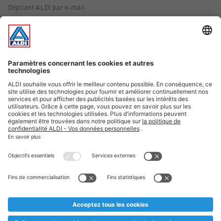
Dépliant ALDI par e-mail
Offres
Infos essentielles
Suivez ALDI Belgique
Textes marqués d'un astérisque et mentions légales
* Nous vendons ces articles temporairement et jusqu'à
épuisement des stocks. Nous comptons sur votre compréhension
au cas où, malgré le planning bien étudié, nous serions
prématurément en rupture de stock. Prix Recupel et TVA incl.
** Sur ce site, l’utilisation de la forme masculine a été adoptée