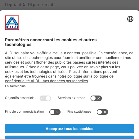
Dépliant ALDI par e-mail
Offres
Infos essentielles
Suivez ALDI Belgique
Textes marqués d'un astérisque et mentions légales
* Nous vendons ces articles temporairement et jusqu'à
épuisement des stocks. Nous comptons sur votre compréhension
au cas où, malgré le planning bien étudié, nous serions
prématurément en rupture de stock. Prix Recupel et TVA incl.
** Sur ce site, l’utilisation de la forme masculine a été adoptée