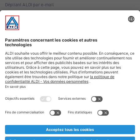
Dépliant ALDI par e-mail
Offres
Infos essentielles
Suivez ALDI Belgique
Textes marqués d'un astérisque et mentions légales
* Nous vendons ces articles temporairement et jusqu'à
épuisement des stocks. Nous comptons sur votre compréhension
au cas où, malgré le planning bien étudié, nous serions
prématurément en rupture de stock. Prix Recupel et TVA incl.
** Sur ce site, l’utilisation de la forme masculine a été adoptée