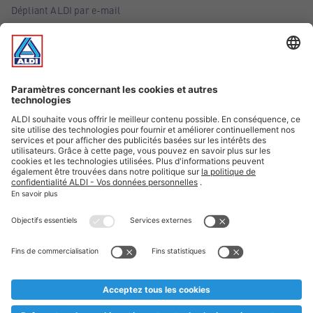
Dépliant ALDI par e-mail
Offres
Infos essentielles
Suivez ALDI Belgique
Textes marqués d'un astérisque et mentions légales
* Nous vendons ces articles temporairement et jusqu'à
épuisement des stocks. Nous comptons sur votre compréhension
au cas où, malgré le planning bien étudié, nous serions
prématurément en rupture de stock. Prix Recupel et TVA incl.
** Sur ce site, l’utilisation de la forme masculine a été adoptée