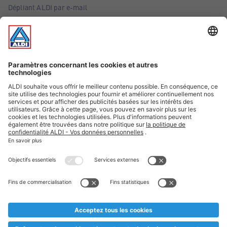
Dépliant ALDI par e-mail
Offres
Infos essentielles
Suivez ALDI Belgique
Textes marqués d'un astérisque et mentions légales
* Nous vendons ces articles temporairement et jusqu'à
épuisement des stocks. Nous comptons sur votre compréhension
au cas où, malgré le planning bien étudié, nous serions
prématurément en rupture de stock. Prix Recupel et TVA incl.
** Sur ce site, l’utilisation de la forme masculine a été adoptée