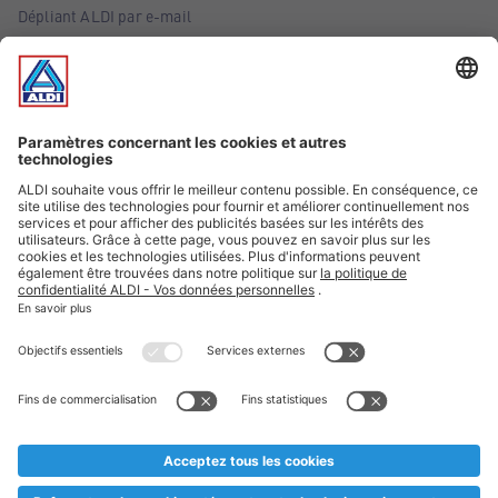
Dépliant ALDI par e-mail
Offres
Infos essentielles
Suivez ALDI Belgique
Textes marqués d'un astérisque et mentions légales
* Nous vendons ces articles temporairement et jusqu'à
épuisement des stocks. Nous comptons sur votre compréhension
au cas où, malgré le planning bien étudié, nous serions
prématurément en rupture de stock. Prix Recupel et TVA incl.
** Sur ce site, l’utilisation de la forme masculine a été adoptée