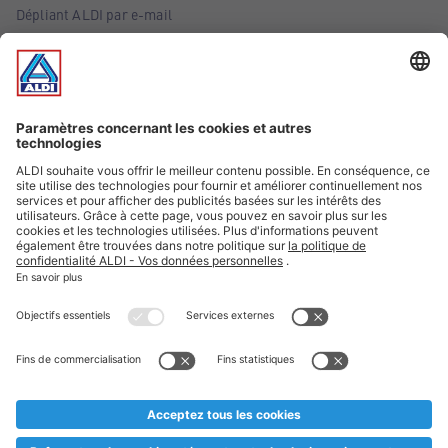
Dépliant ALDI par e-mail
Offres
Infos essentielles
Suivez ALDI Belgique
Textes marqués d'un astérisque et mentions légales
* Nous vendons ces articles temporairement et jusqu'à
épuisement des stocks. Nous comptons sur votre compréhension
au cas où, malgré le planning bien étudié, nous serions
prématurément en rupture de stock. Prix Recupel et TVA incl.
** Sur ce site, l’utilisation de la forme masculine a été adoptée