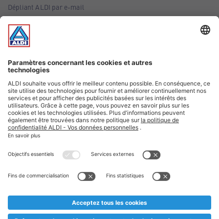
Dépliant ALDI par e-mail
Offres
Infos essentielles
Suivez ALDI Belgique
Textes marqués d'un astérisque et mentions légales
* Nous vendons ces articles temporairement et jusqu'à
épuisement des stocks. Nous comptons sur votre compréhension
au cas où, malgré le planning bien étudié, nous serions
prématurément en rupture de stock. Prix Recupel et TVA incl.
** Sur ce site, l’utilisation de la forme masculine a été adoptée