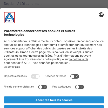
Dépliant ALDI par e-mail
Offres
Infos essentielles
Suivez ALDI Belgique
Textes marqués d'un astérisque et mentions légales
* Nous vendons ces articles temporairement et jusqu'à
épuisement des stocks. Nous comptons sur votre compréhension
au cas où, malgré le planning bien étudié, nous serions
prématurément en rupture de stock. Prix Recupel et TVA incl.
** Sur ce site, l’utilisation de la forme masculine a été adoptée