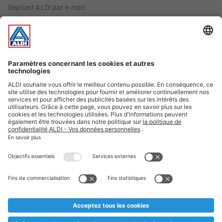
Dépliant ALDI par e-mail
Offres
Infos essentielles
Suivez ALDI Belgique
Textes marqués d'un astérisque et mentions légales
* Nous vendons ces articles temporairement et jusqu'à
épuisement des stocks. Nous comptons sur votre compréhension
au cas où, malgré le planning bien étudié, nous serions
prématurément en rupture de stock. Prix Recupel et TVA incl.
** Sur ce site, l’utilisation de la forme masculine a été adoptée