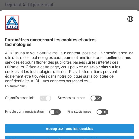
Dépliant ALDI par e-mail
Offres
Infos essentielles
Suivez ALDI Belgique
Textes marqués d'un astérisque et mentions légales
* Nous vendons ces articles temporairement et jusqu'à
épuisement des stocks. Nous comptons sur votre compréhension
au cas où, malgré le planning bien étudié, nous serions
prématurément en rupture de stock. Prix Recupel et TVA incl.
** Sur ce site, l’utilisation de la forme masculine a été adoptée