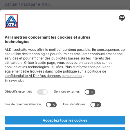
Dépliant ALDI par e-mail
Offres
Infos essentielles
Suivez ALDI Belgique
Textes marqués d'un astérisque et mentions légales
* Nous vendons ces articles temporairement et jusqu'à
épuisement des stocks. Nous comptons sur votre compréhension
au cas où, malgré le planning bien étudié, nous serions
prématurément en rupture de stock. Prix Recupel et TVA incl.
** Sur ce site, l’utilisation de la forme masculine a été adoptée