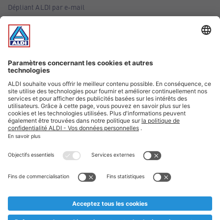
Dépliant ALDI par e-mail
Offres
Infos essentielles
Suivez ALDI Belgique
Textes marqués d'un astérisque et mentions légales
* Nous vendons ces articles temporairement et jusqu'à
épuisement des stocks. Nous comptons sur votre compréhension
au cas où, malgré le planning bien étudié, nous serions
prématurément en rupture de stock. Prix Recupel et TVA incl.
** Sur ce site, l’utilisation de la forme masculine a été adoptée