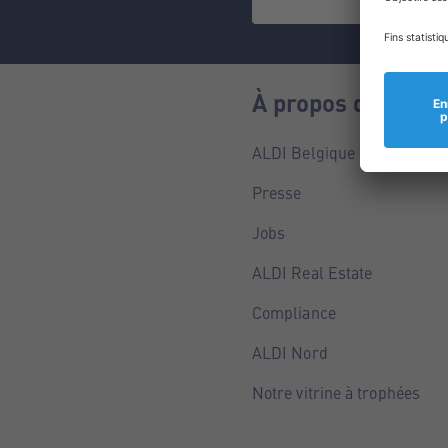
À propos de nous
ALDI Belgique
Presse
Jobs
ALDI Real Estate
Compliance
ALDI Nord
Notre vitrine à trophées