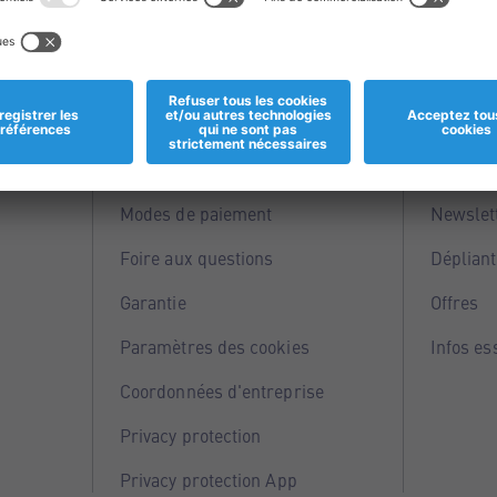
Informations
Servi
Magasins
Points 
Modes de paiement
Newslet
Foire aux questions
Dépliant
Garantie
Offres
Paramètres des cookies
Infos es
Coordonnées d'entreprise
Privacy protection
Privacy protection App