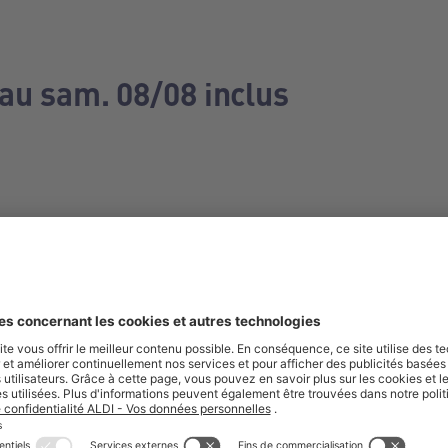
 au sam. 08/08 inclus
e manquez aucune de nos offres.
S