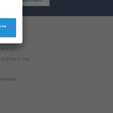
ce
ALDI
ter ALDI
 ALDI par e-mail
sentielles