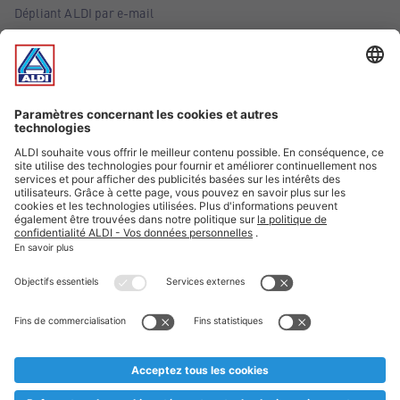
Dépliant ALDI par e-mail
Offres
Infos essentielles
Suivez ALDI Belgique
Textes marqués d'un astérisque et mentions légales
* Nous vendons ces articles temporairement et jusqu'à
épuisement des stocks. Nous comptons sur votre compréhension
au cas où, malgré le planning bien étudié, nous serions
prématurément en rupture de stock. Prix Recupel et TVA incl.
** Sur ce site, l’utilisation de la forme masculine a été adoptée