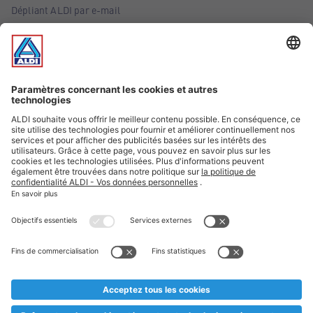
Dépliant ALDI par e-mail
Offres
Infos essentielles
Suivez ALDI Belgique
Textes marqués d'un astérisque et mentions légales
* Nous vendons ces articles temporairement et jusqu'à
épuisement des stocks. Nous comptons sur votre compréhension
au cas où, malgré le planning bien étudié, nous serions
prématurément en rupture de stock. Prix Recupel et TVA incl.
** Sur ce site, l’utilisation de la forme masculine a été adoptée